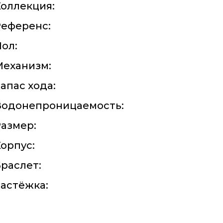
оллекция:
Референс:
ол:
Механизм:
апас хода:
Водонепроницаемость:
азмер:
орпус:
раслет:
астёжка: