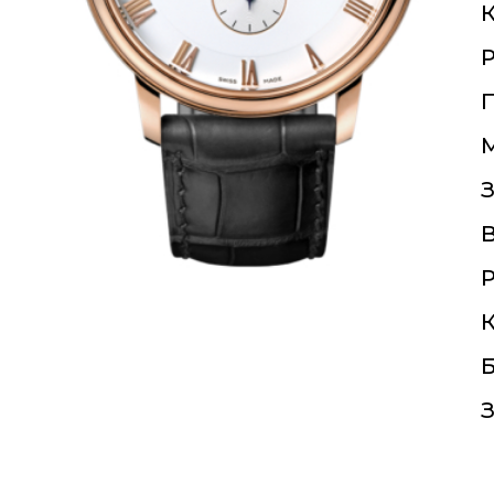
К
П
З
Р
К
Б
З