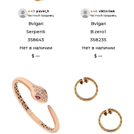
4.9
pavel_h
4.8
viktoriiak
Частный продавец
Частный продавец
Bvlgari
Bvlgari
Serpenti
B.zero1
358643
358235
Нет в наличии
Нет в наличии
$ —
$ —