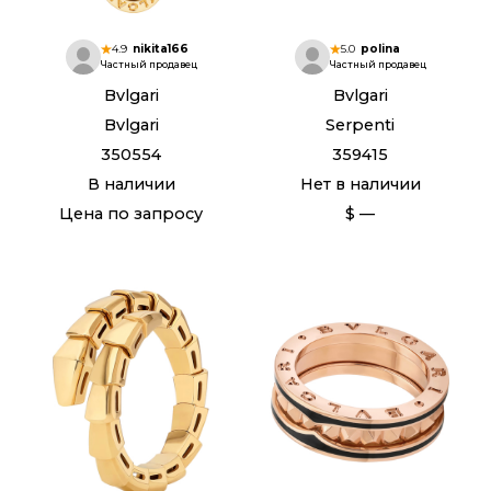
4.9
nikita166
5.0
polina
Частный продавец
Частный продавец
Bvlgari
Bvlgari
Bvlgari
Serpenti
350554
359415
В наличии
Нет в наличии
Цена по запросу
$ —