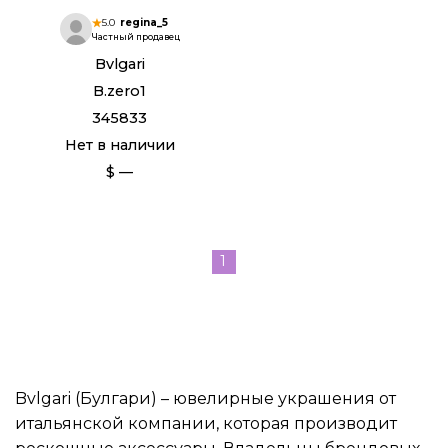
5.0
regina_5
Частный продавец
Bvlgari
B.zero1
345833
Нет в наличии
$ —
1
Bvlgari (Булгари) – ювелирные украшения от
итальянской компании, которая производит