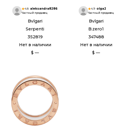
4.8
aleksandra8286
4.9
olga2
Частный продавец
Частный продавец
Bvlgari
Bvlgari
Serpenti
B.zero1
352819
347488
Нет в наличии
Нет в наличии
$ —
$ —